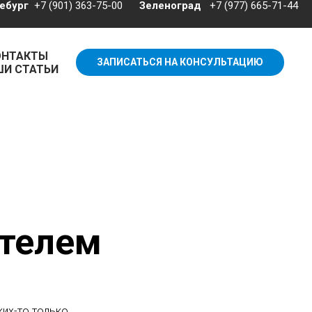
бург⁣ ⁣
+7 (901) 363-75-00 ⁣ ⁣ ⁣ ⁣
⁣ ⁣
Зеленоград
⁣ ⁣ +7 (977) 665-71-44
ОНТАКТЫ
ЗАПИСАТЬСЯ НА КОНСУЛЬТАЦИЮ
И СТАТЬИ
ателем
ких-то только