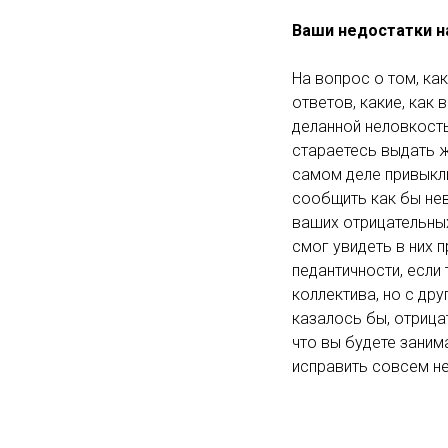
Ваши недостатки н
На вопрос о том, ка
ответов, какие, как 
деланной неловкость
стараетесь выдать ж
самом деле привыкли
сообщить как бы нев
ваших отрицательных
смог увидеть в них 
педантичности, если 
коллектива, но с др
казалось бы, отрицат
что вы будете занима
исправить совсем н