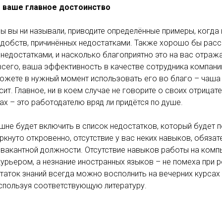
– ваше главное достоинство
ы вы ни называли, приводите определённые примеры, когда
удобств, причинённых недостатками. Также хорошо бы расс
недостатками, и насколько благоприятно это на вас отраж
всего, ваша эффективность в качестве сотрудника компании,
можете в нужный момент использовать его во благо – чаша
ит. Главное, ни в коем случае не говорите о своих отрицат
х – это работодателю вряд ли придётся по душе.
ишне будет включить в список недостатков, который будет 
кнуто откровенно, отсутствие у вас неких навыков, обязат
вакантной должности. Отсутствие навыков работы на комп
курьером, а незнание иностранных языков – не помеха при р
таток знаний всегда можно восполнить на вечерних курсах 
спользуя соответствующую литературу.