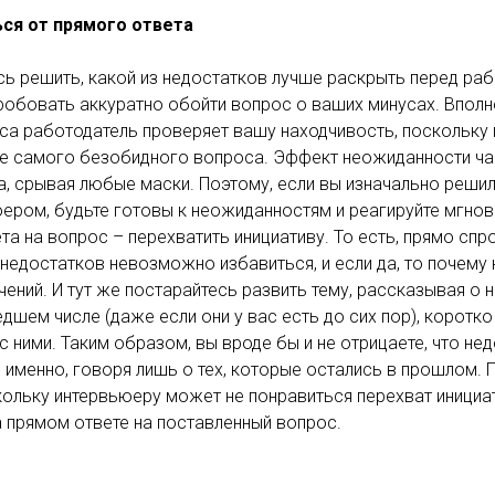
ься от прямого ответа
сь решить, какой из недостатков лучше раскрыть перед раб
робовать аккуратно обойти вопрос о ваших минусах. Вполне
са работодатель проверяет вашу находчивость, поскольку 
ле самого безобидного вопроса. Эффект неожиданности ча
а, срывая любые маски. Поэтому, если вы изначально решил
ером, будьте готовы к неожиданностям и реагируйте мгно
ета на вопрос – перехватить инициативу. То есть, прямо спр
т недостатков невозможно избавиться, и если да, то почему
ний. И тут же постарайтесь развить тему, рассказывая о 
дшем числе (даже если они у вас есть до сих пор), коротко
 ними. Таким образом, вы вроде бы и не отрицаете, что недо
е именно, говоря лишь о тех, которые остались в прошлом. 
кольку интервьюеру может не понравиться перехват инициа
а прямом ответе на поставленный вопрос.