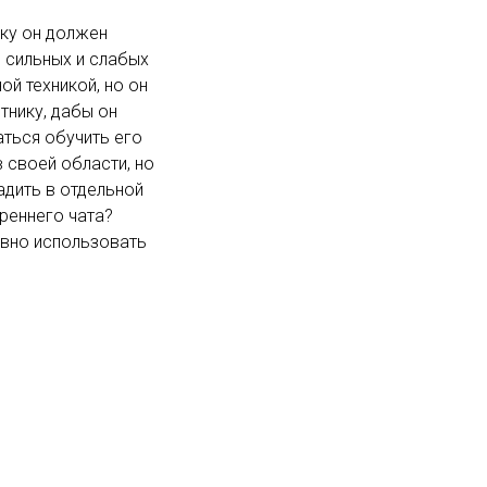
ьку он должен
м сильных и слабых
ой техникой, но он
тнику, дабы он
аться обучить его
 своей области, но
адить в отдельной
реннего чата?
ивно использовать