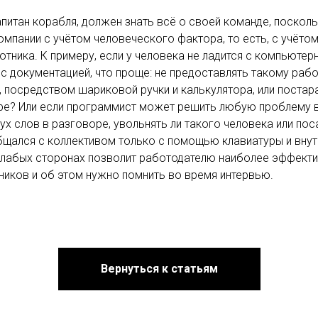
апитан корабля, должен знать всё о своей команде, поскол
омпании с учётом человеческого фактора, то есть, с учёто
тника. К примеру, если у человека не ладится с компьютерн
с документацией, что проще: не предоставлять такому рабо
, посредством шариковой ручки и калькулятора, или постар
ре? Или если программист может решить любую проблему в
ух слов в разговоре, увольнять ли такого человека или пос
бщался с коллективом только с помощью клавиатуры и внут
 слабых сторонах позволит работодателю наиболее эффект
иков и об этом нужно помнить во время интервью.
Вернуться к статьям