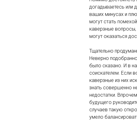
догадываетесь или 
ваших минусах и плю
могут стать помехой
каверзные вопросы, 
могут оказаться дос
Тщательно продуман
Неверно подобранное
было сказано. И в н
соискателем. Если в
каверзные из них ис
знать совершенно не 
недостатки. Впрочем
будущего руководите
случаев такую откро
умело балансироват