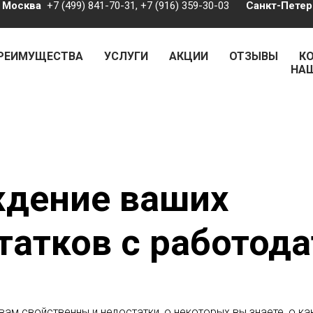
Москва
⁣⁣⁣ ⁣ +7 (499) 841-70-31, +7 (916) 359-30-03⁣ ⁣ ⁣ ⁣ ⁣ ⁣
Санкт-Петере
РЕИМУЩЕСТВА
УСЛУГИ
АКЦИИ
ОТЗЫВЫ
К
НАШ
дение ваших
татков с работод
ам свойственны и недостатки, о некоторых вы знаете, о ка